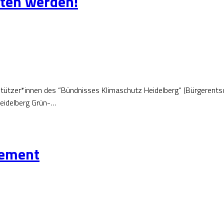
ten werden!
erstützer*innen des “Bündnisses Klimaschutz Heidelberg“ (Bürgeren
Heidelberg Grün-…
tement