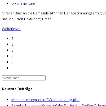
0 Kommentare
Offener Brief an die Gemeinderät*innen Der Abstimmungserfolg vo
rnv und Stadt Heidelberg. Umso…
Weiterlesen
1
2
3
4
5
Neueste Beiträge
Musterstellungnahme Flächennutzungsplan
Skandal: Naturzerstörung auf der Fläche des Großen Ochse