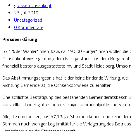
grosserochsenkopf
23. Juli 2019
Uncategorized
0 Kommentare
Presseerklärung
57,1 % der Wähler*innen, bzw. ca. 19.000 Bürger*innen wollen die
Ochsenkopfwiese geht in jedem Falle gestärkt aus dem Bürgerents
finanziell bestens ausgestattete rnv und Stadt Heidelberg. Umso 
Das Abstimmungsergebnis hat leider keine bindende Wirkung, weil d
Richtung Gemeinderat, die Ochsenkopfwiese zu erhalten.
Eine schlichte Bestätigung des bestehenden Gemeinderatsbeschluss
vorstellbar. Leider gibt es bereits einige kommunalpolitische Stim
Alle, die nun meinen, aus 57,1 % JA-Stimmen könne man keine demo
Stimmen noch weniger Legitimität für die Verlagerung des Betrieb