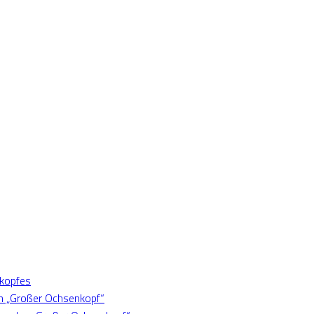
nkopfes
n „Großer Ochsenkopf“