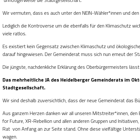
unnötigerweise die Stadtgesellschaft.
Wir vermuten, dass es auch unter den NEIN-Wähler*innen und den N
Lediglich die Kontroverse um die ebenfalls für den Klimaschutz wich
viele ratlos.
Es existiert kein Gegensatz zwischen Klimaschutz und ökologisch
darauf hingewiesen. Der Gemeinderat muss sich nun erneut der St
Die jüngste, nachdenkliche Erklärung des Oberbürgermeisters läss
Das mehrheitliche JA des Heidelberger Gemeinderats im Okto
Stadtgesellschaft.
Wir sind deshalb zuversichtlich, dass der neue Gemeinderat das 
Aus ganzem Herzen danken wir all unseren Mitstreiter*innen, den 
for Future, XR-Rebellion und allen anderen Gruppen und Initiativ
Rat von Anfang an zur Seite stand. Ohne diese vielfältige Unterst
wagen.