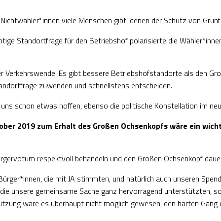
ichtwähler*innen viele Menschen gibt, denen der Schutz von Grünfl
tige Standortfrage für den Betriebshof polarisierte die Wähler*innen.
er Verkehrswende. Es gibt bessere Betriebshofstandorte als den G
andortfrage zuwenden und schnellstens entscheiden.
t uns schon etwas hoffen, ebenso die politische Konstellation im n
ber 2019 zum Erhalt des Großen Ochsenkopfs wäre ein wichtig
Bürgervotum respektvoll behandeln und den Großen Ochsenkopf dauer
Bürger*innen, die mit JA stimmten, und natürlich auch unseren Spen
en, die unsere gemeinsame Sache ganz hervorragend unterstützten, so
ützung wäre es überhaupt nicht möglich gewesen, den harten Gang du