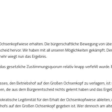
 Ochsenkopfwiese erhalten. Die bürgerschaftliche Bewegung von über
cheid hervor. Wir haben mit all unseren Möglichkeiten gekämpft. D
mehr wiegt nun das Ergebnis.
as gesetzliche Zustimmungsquorum relativ knapp verfehlt wurde. Es 
es, den Betriebshof auf den Großen Ochsenkopf zu verlagern, ist s
men, die aus dem Bürgerentscheid nichts gelernt haben und das Ergeb
kratische Legitimität für den Erhalt der Ochsenkopfwiese ableiten,
shofs auf den Großen Ochsenkopf gegeben ist. Wer dennoch am alten 