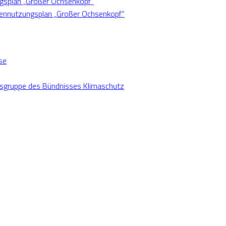
ngsplan „Großer Ochsenkopf“
hennutzungsplan „Großer Ochsenkopf“
se
nsgruppe des Bündnisses Klimaschutz